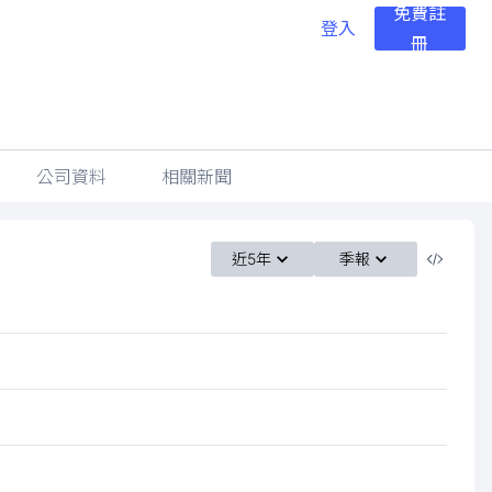
免費註
登入
冊
公司資料
相關新聞
近5年
季報