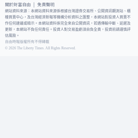
關於財富自由
免責聲明
|
網站資料來源：本網站資料來源係根據台灣證券交易所、公開資訊觀測站、櫃
檯買賣中心，及台灣經濟新報等機構分析資料之匯整，本網站對投資人買賣不
作任何建議或暗示。本網站資料係完全來自公開資訊，若遇傳輸中斷、延遲及
更新，本網站不負任何責任。投資人對交易盈虧須自負全責，投資前請謹慎評
估風險。
自由時報版權所有不得轉載
©
2026
The Liberty Times. All Rights Reserved.