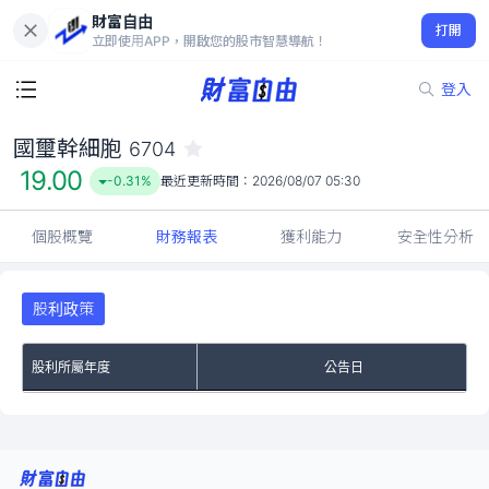
財富自由
國璽幹細胞 6704
打開
19.00
-0.31%
立即使用APP，開啟您的股市智慧導航！
登入
國璽幹細胞
6704
19.00
-0.31%
最近更新時間：
2026/08/07 05:30
個股概覽
財務報表
獲利能力
安全性分析
股利政策
股利所屬年度
公告日
No Rows To Show