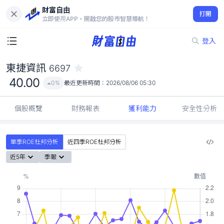
財富自由
東捷資訊 6697
打開
40.00
0%
立即使用APP，開啟您的股市智慧導航！
登入
東捷資訊
6697
40.00
0%
最近更新時間：
2026/08/06 05:30
個股概覽
財務報表
獲利能力
安全性分析
單季ROE杜邦分析
近四季ROE杜邦分析
近5年
季報