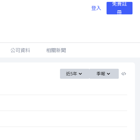
免費註
登入
冊
公司資料
相關新聞
近5年
季報