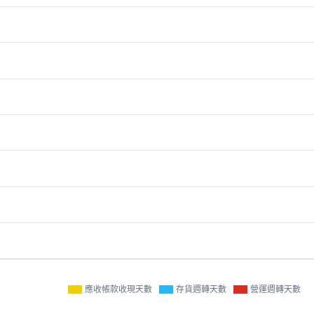
應收帳款收現天數
存貨週轉天數
營運週轉天數