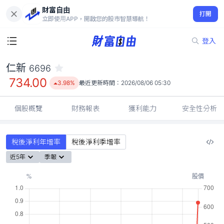
財富自由
仁新 6696
打開
734.00
3.98%
立即使用APP，開啟您的股市智慧導航！
登入
仁新
6696
734.00
3.98%
最近更新時間：
2026/08/06 05:30
個股概覽
財務報表
獲利能力
安全性分析
稅後淨利年增率
稅後淨利季增率
近5年
季報