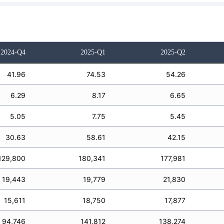
2024-Q4
2025-Q1
2025-Q2
41.96
74.53
54.26
6.29
8.17
6.65
5.05
7.75
5.45
30.63
58.61
42.15
129,800
180,341
177,981
19,443
19,779
21,830
15,611
18,750
17,877
94,746
141,812
138,274