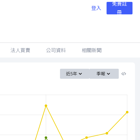
免費註
登入
冊
法人買賣
公司資料
相關新聞
近5年
季報