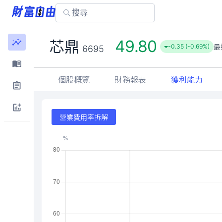
49.80
芯鼎
最
-0.35 (-0.69%)
6695
個股概覽
財務報表
獲利能力
營業費用率拆解