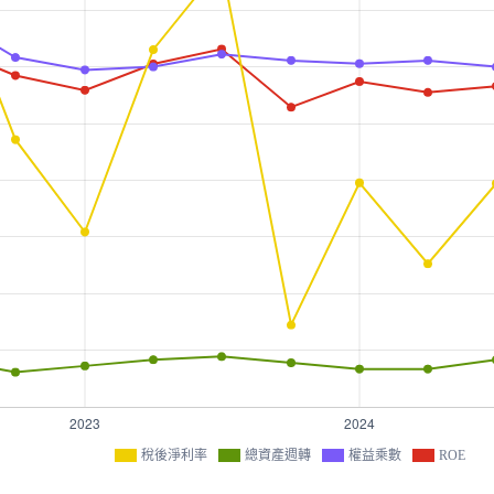
稅後淨利率
總資產週轉
權益乘數
ROE