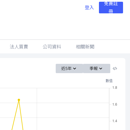
免費註
登入
冊
法人買賣
公司資料
相關新聞
近5年
季報