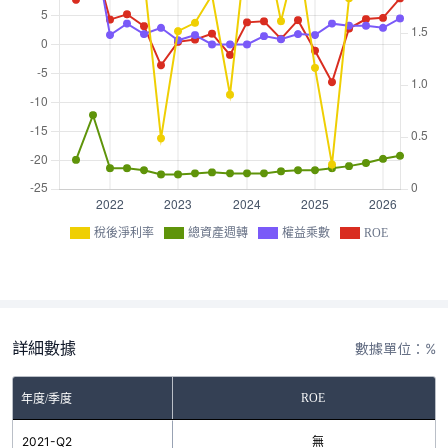
稅後淨利率
總資產週轉
權益乘數
ROE
詳細數據
數據單位：%
ROE
年度/季度
2021-Q2
無