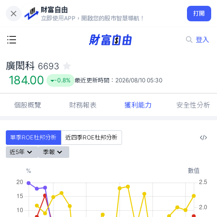
財富自由
廣閎科 6693
打開
184.00
-0.8%
立即使用APP，開啟您的股市智慧導航！
登入
廣閎科
6693
184.00
-0.8%
最近更新時間：
2026/08/10 05:30
個股概覽
財務報表
獲利能力
安全性分析
單季ROE杜邦分析
近四季ROE杜邦分析
近5年
季報