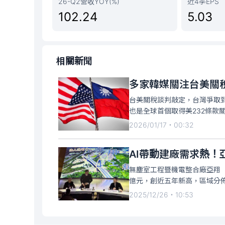
26-Q2營收YOY(%)
近4季EPS
102.24
5.03
相關新聞
多家韓媒關注台美關
台美關稅談判敲定，台灣爭取到
也是全球首個取得美232條款
行報導，由於與台灣半導體產
2026/01/17・00:32
注，去年美韓協議的「最惠國
AI帶動建廠需求熱！亞
無塵室工程暨機電整合廠亞翔（
億元，創近五年新高，區域分佈
單幾乎皆來自半導體，公共工程
2025/12/26・10:53
元，也創近五年新高，其中，