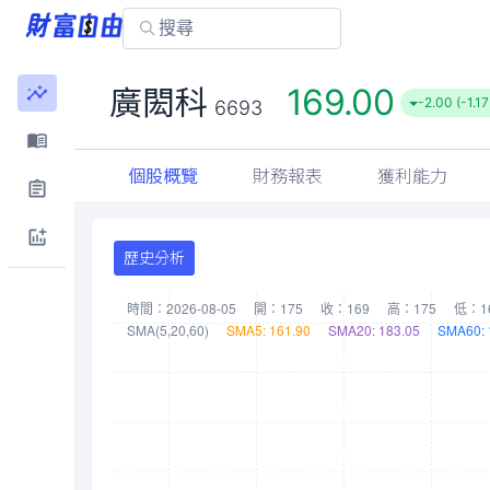
169.00
廣閎科
-2.00 (-1.1
6693
個股概覽
財務報表
獲利能力
歷史分析