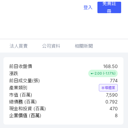
免費註
登入
冊
法人買賣
公司資料
相關新聞
前日收盤價
168.50
漲跌
-2.00 (-1.17%)
前日成交量(張)
774
產業類別
半導體業
市值 (百萬)
7,590
總債務 (百萬)
0.792
現金和投資 (百萬)
470
企業價值 (百萬)
8