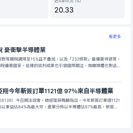
近4季ROE (%)
20.33
看更多
稅 憂衝擊半導體業
對等關稅調降至15%且不疊加，以及「232條款」最優惠待遇等，
關稅優惠國家。這樣的談判成果也引發國際關注，南韓媒體也對此進
業有競爭關係，擔心韓國半導體展業會受到影響，多家韓媒也關
待遇」原則，還
翔今年新簽訂單1121億 97％來自半導體業
6139）今召開法說會，總經理蔣曉麟指出，今年新簽訂單達1121
以東協佔84%為最大宗，產業分佈以半導體佔97%最高，新簽訂
（如捷運、機場）接案較少。在建工程合約金額累計達1753億
區域分佈