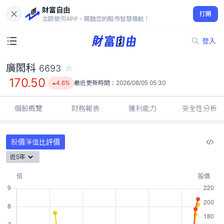
財富自由
廣閎科 6693
打開
170.50
4.6%
立即使用APP，開啟您的股市智慧導航！
登入
廣閎科
6693
170.50
4.6%
最近更新時間：
2026/08/05 05:30
個股概覽
財務報表
獲利能力
安全性分析
股價淨值比評價
近5年