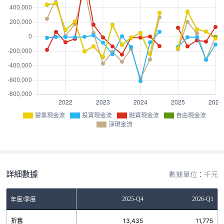
營業現金流
投資現金流
融資現金流
自由現金流
淨現金流
詳細數據
數據單位：千元
Q2
2025-Q3
2025-Q4
2026-Q1
年度/季度
5
折舊
12,545
13,435
11,775