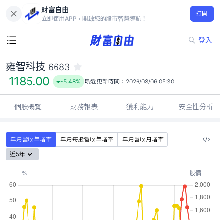
財富自由
雍智科技 6683
打開
1185.00
-5.48%
立即使用APP，開啟您的股市智慧導航！
登入
雍智科技
6683
1185.00
-5.48%
最近更新時間：
2026/08/06 05:30
個股概覽
財務報表
獲利能力
安全性分析
單月營收年增率
單月每股營收年增率
單月營收月增率
近5年