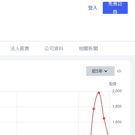
免費註
登入
冊
法人買賣
公司資料
相關新聞
近5年