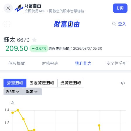
財富自由
鈺太 6679
打開
209.50
-3.67%
立即使用APP，開啟您的股市智慧導航！
登入
鈺太
6679
209.50
-3.67%
最近更新時間：
2026/08/07 05:30
個股概覽
財務報表
獲利能力
安全性分析
營運週轉
固定資產週轉
總資產週轉
近5年
季報