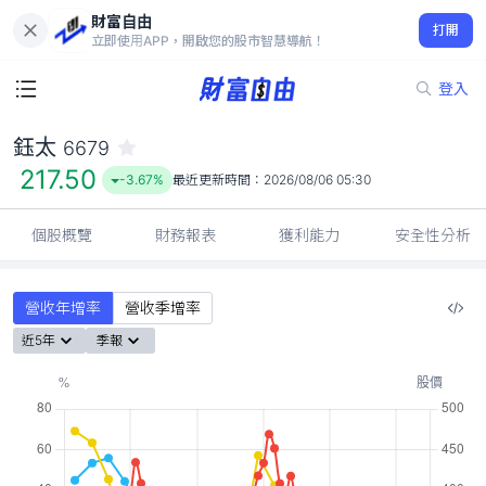
財富自由
鈺太 6679
打開
217.50
-3.67%
立即使用APP，開啟您的股市智慧導航！
登入
鈺太
6679
217.50
-3.67%
最近更新時間：
2026/08/06 05:30
個股概覽
財務報表
獲利能力
安全性分析
營收年增率
營收季增率
近5年
季報