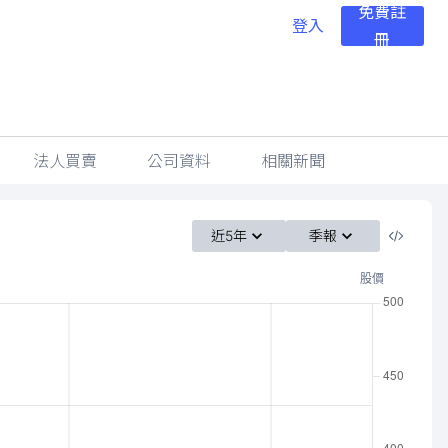
免費註
登入
冊
法人買賣
公司資料
相關新聞
近5年
季報