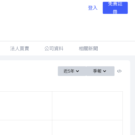
免費註
登入
冊
法人買賣
公司資料
相關新聞
近5年
季報