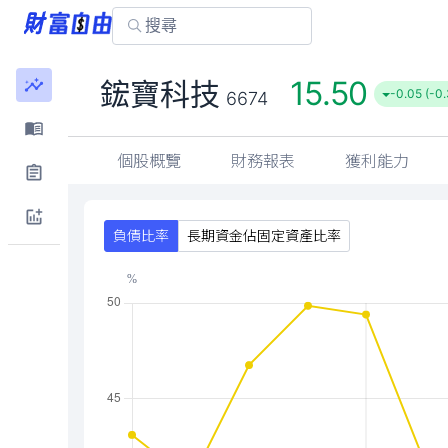
15.50
鋐寶科技
-0.05 (-0
6674
個股概覽
財務報表
獲利能力
負債比率
長期資金佔固定資產比率