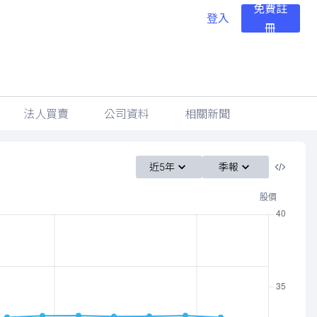
免費註
登入
冊
法人買賣
公司資料
相關新聞
近5年
季報