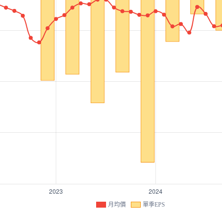
月均價
單季EPS