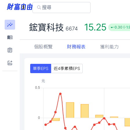
15.25
鋐寶科技
-0.30 (-1
6674
個股概覽
財務報表
獲利能力
單季EPS
近4季累積EPS