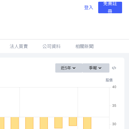
免費註
登入
冊
法人買賣
公司資料
相關新聞
近5年
季報