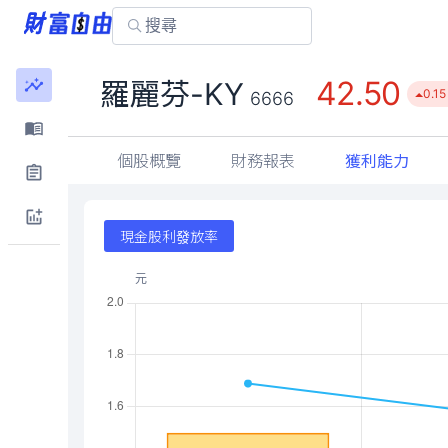
42.50
羅麗芬-KY
0.15
6666
個股概覽
財務報表
獲利能力
現金股利發放率