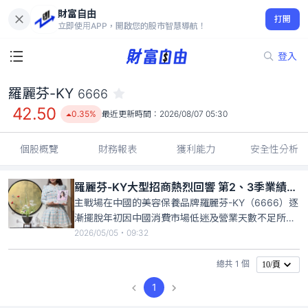
財富自由
羅麗芬-KY 6666
打開
42.50
0.35%
立即使用APP，開啟您的股市智慧導航！
登入
羅麗芬-KY
6666
42.50
0.35%
最近更新時間：
2026/08/07 05:30
個股概覽
財務報表
獲利能力
安全性分析
羅麗芬-KY大型招商熱烈回響 第2、3季業績可期
主戰場在中國的美容保養品牌羅麗芬-KY（6666）逐
漸擺脫年初因中國消費市場低迷及營業天數不足所帶
來的影響，3月營收回升，且在4月21日今年度首場全
2026/05/05・09:32
國性招商大會，締造疫情過後，單場參與店家數及簽
單金額新高，市場預期羅麗芬-KY今年第二、三季業
總共 1 個
10/頁
績值得期待。
1