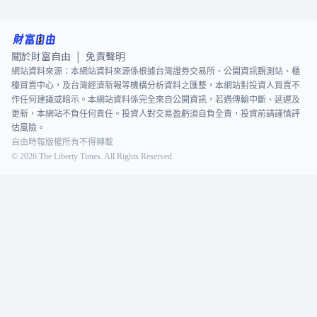
關於財富自由
免責聲明
|
網站資料來源：本網站資料來源係根據台灣證券交易所、公開資訊觀測站、櫃
檯買賣中心，及台灣經濟新報等機構分析資料之匯整，本網站對投資人買賣不
作任何建議或暗示。本網站資料係完全來自公開資訊，若遇傳輸中斷、延遲及
更新，本網站不負任何責任。投資人對交易盈虧須自負全責，投資前請謹慎評
估風險。
自由時報版權所有不得轉載
©
2026
The Liberty Times. All Rights Reserved.