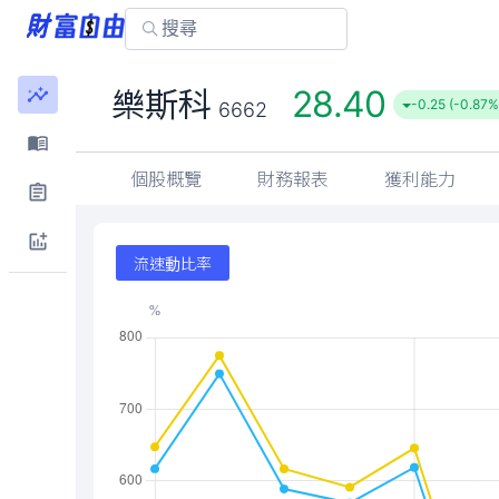
28.40
樂斯科
-0.25 (-0.87%
6662
個股概覽
財務報表
獲利能力
流速動比率