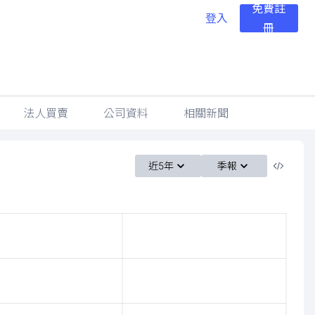
免費註
登入
冊
法人買賣
公司資料
相關新聞
近5年
季報