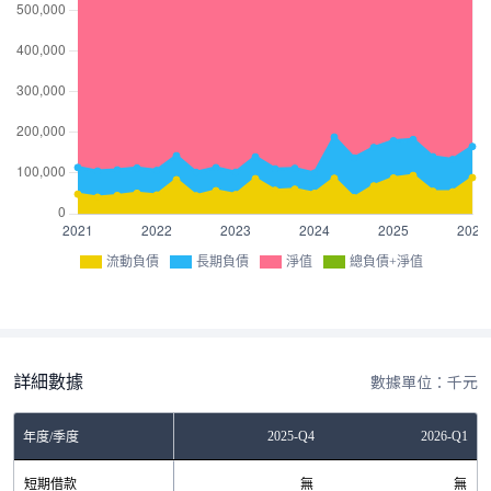
流動負債
長期負債
淨值
總負債+淨值
詳細數據
數據單位：千元
Q2
2025-Q3
2025-Q4
2026-Q1
年度/季度
無
短期借款
無
無
無