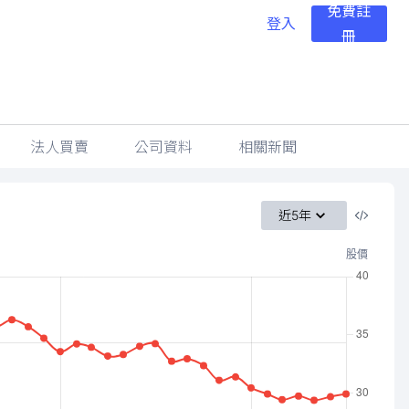
免費註
登入
冊
法人買賣
公司資料
相關新聞
近5年