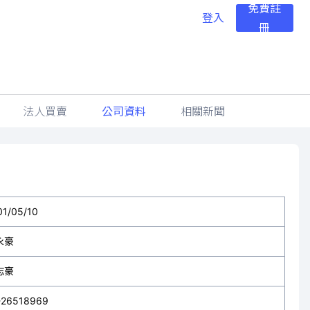
免費註
登入
冊
法人買賣
公司資料
相關新聞
01/05/10
永豪
志豪
-26518969