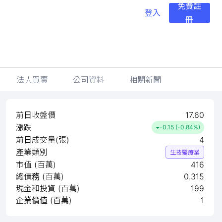
免費註
登入
冊
法人買賣
公司資料
相關新聞
前日收盤價
17.60
漲跌
-0.15 (-0.84%)
前日成交量(張)
4
產業類別
生技醫療業
市值 (百萬)
416
總債務 (百萬)
0.315
現金和投資 (百萬)
199
企業價值 (百萬)
1