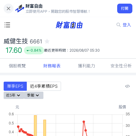
財富自由
威健生技 6661
打開
17.60
-0.84%
立即使用APP，開啟您的股市智慧導航！
登入
威健生技
6661
17.60
-0.84%
最近更新時間：
2026/08/07 05:30
個股概覽
財務報表
獲利能力
安全性分析
單季EPS
近4季累積EPS
近5年
季報