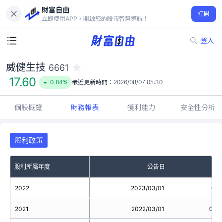
財富自由
威健生技 6661
打開
17.60
-0.84%
立即使用APP，開啟您的股市智慧導航！
登入
威健生技
6661
17.60
-0.84%
最近更新時間：
2026/08/07 05:30
個股概覽
財務報表
獲利能力
安全性分析
股利政策
股利所屬年度
公告日
2022
2023/03/01
0.1
2021
2022/03/01
0.4