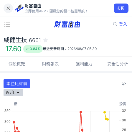
財富自由
威健生技 6661
打開
17.60
-0.84%
立即使用APP，開啟您的股市智慧導航！
登入
威健生技
6661
17.60
-0.84%
最近更新時間：
2026/08/07 05:30
個股概覽
財務報表
獲利能力
安全性分析
本益比評價
近5年