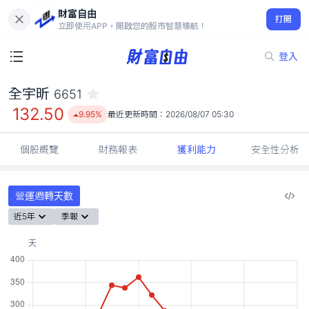
財富自由
全宇昕 6651
打開
132.50
9.95%
立即使用APP，開啟您的股市智慧導航！
登入
全宇昕
6651
132.50
9.95%
最近更新時間：
2026/08/07 05:30
個股概覽
財務報表
獲利能力
安全性分析
營運週轉天數
近5年
季報