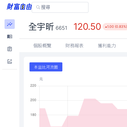
120.50
全宇昕
1.00 (0.83%
6651
個股概覽
財務報表
獲利能力
本益比河流圖