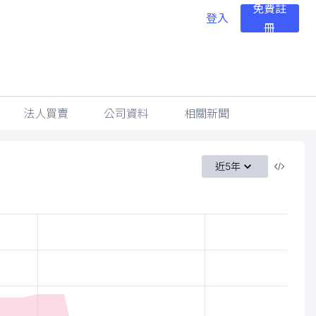
免費註
登入
冊
法人買賣
公司資料
相關新聞
近5年