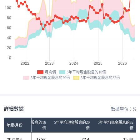
月均價
5年平均現金股息的16倍
5年平均現金股息的20倍
5年平均現金股息的32倍
詳細數據
數據單位：%
5年平均現金股息的16
5年平均現金股息的20
5年平均現金股息的32
年度/月份
倍
倍
倍
2021/08
17.92
22.4
35.84