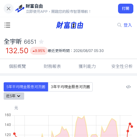
財富自由
全宇昕 6651
打開
132.50
9.95%
立即使用APP，開啟您的股市智慧導航！
登入
全宇昕
6651
132.50
9.95%
最近更新時間：
2026/08/07 05:30
個股概覽
財務報表
獲利能力
安全性分析
5年平均現金股息河流圖
3年平均現金股息河流圖
近5年