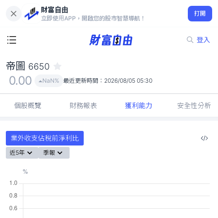
財富自由
帝圖 6650
打開
0.00
NaN%
立即使用APP，開啟您的股市智慧導航！
登入
帝圖
6650
0.00
NaN%
最近更新時間：
2026/08/05 05:30
個股概覽
財務報表
獲利能力
安全性分析
業外收支佔稅前淨利比
近5年
季報