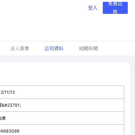
免費註
登入
冊
法人買賣
公司資料
相關新聞
2/11/12
&#23791;
允泉
-6683099