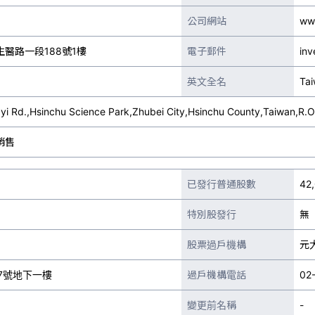
公司網站
ww
醫路一段188號1樓
電子郵件
in
英文全名
Tai
ngyi Rd.,Hsinchu Science Park,Zhubei City,Hsinchu County,Taiwan,R.O
銷售
已發行普通股數
42
特別股發行
無
股票過戶機構
元
7號地下一樓
過戶機構電話
02
變更前名稱
-