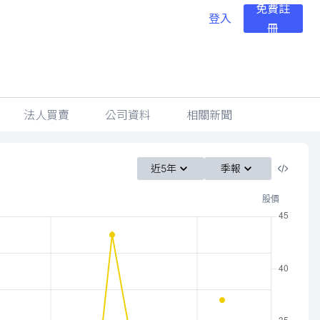
免費註
登入
冊
法人買賣
公司資料
相關新聞
近5年
季報