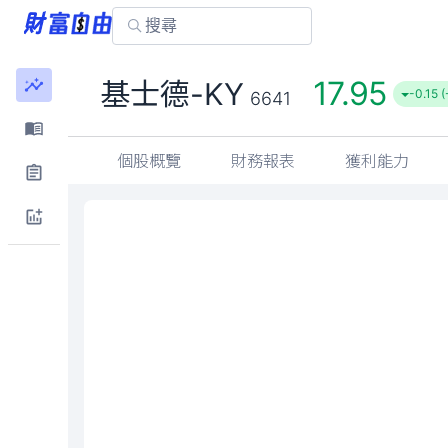
17.95
基士德-KY
-0.15 
6641
個股概覽
財務報表
獲利能力