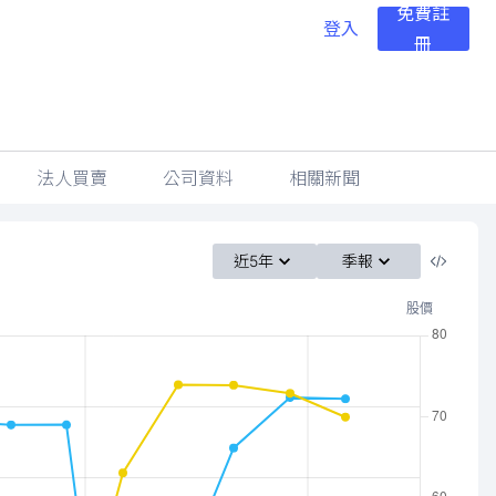
免費註
登入
冊
法人買賣
公司資料
相關新聞
近5年
季報