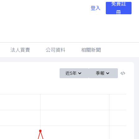
免費註
登入
冊
法人買賣
公司資料
相關新聞
近5年
季報