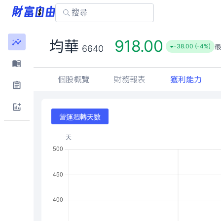
918.00
均華
-38.00 (-4%)
6640
個股概覽
財務報表
獲利能力
營運週轉天數