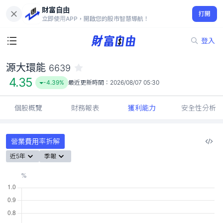
財富自由
源大環能 6639
打開
4.35
-4.39%
立即使用APP，開啟您的股市智慧導航！
登入
源大環能
6639
4.35
-4.39%
最近更新時間：
2026/08/07 05:30
個股概覽
財務報表
獲利能力
安全性分析
營業費用率拆解
近5年
季報