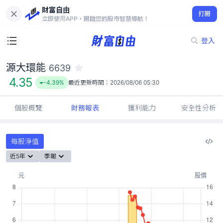
財富自由
源大環能 6639
打開
4.35
-4.39%
立即使用APP，開啟您的股市智慧導航！
登入
源大環能
6639
4.35
-4.39%
最近更新時間：
2026/08/06 05:30
個股概覽
財務報表
獲利能力
安全性分析
每股淨值
近5年
季報