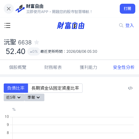
財富自由
沅聖 6638
打開
52.40
0%
立即使用APP，開啟您的股市智慧導航！
登入
沅聖
6638
52.40
0%
最近更新時間：
2026/08/06 05:30
個股概覽
財務報表
獲利能力
安全性分析
負債比率
長期資金佔固定資產比率
近5年
季報