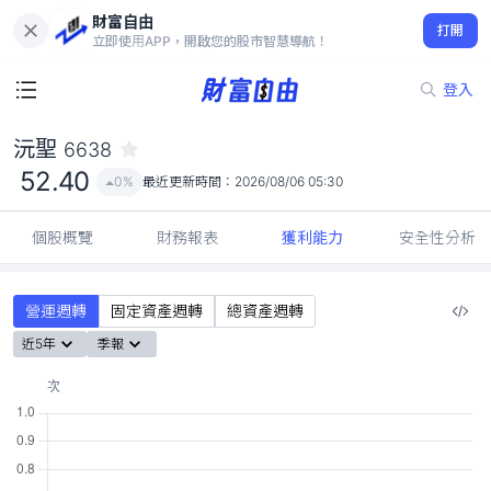
財富自由
沅聖 6638
打開
52.40
0%
立即使用APP，開啟您的股市智慧導航！
登入
沅聖
6638
52.40
0%
最近更新時間：
2026/08/06 05:30
個股概覽
財務報表
獲利能力
安全性分析
營運週轉
固定資產週轉
總資產週轉
近5年
季報