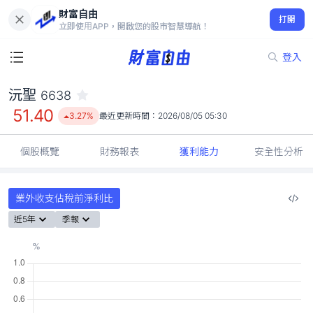
財富自由
沅聖 6638
打開
51.40
3.27%
立即使用APP，開啟您的股市智慧導航！
登入
沅聖
6638
51.40
3.27%
最近更新時間：
2026/08/05 05:30
個股概覽
財務報表
獲利能力
安全性分析
業外收支佔稅前淨利比
近5年
季報