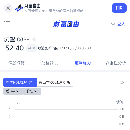
財富自由
沅聖 6638
打開
52.40
0%
立即使用APP，開啟您的股市智慧導航！
登入
沅聖
6638
52.40
0%
最近更新時間：
2026/08/06 05:30
個股概覽
財務報表
獲利能力
安全性分析
單季ROE杜邦分析
近四季ROE杜邦分析
近5年
季報