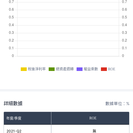
稅後淨利率
總資產週轉
權益乘數
ROE
詳細數據
數據單位：%
ROE
年度/季度
2021-Q2
無