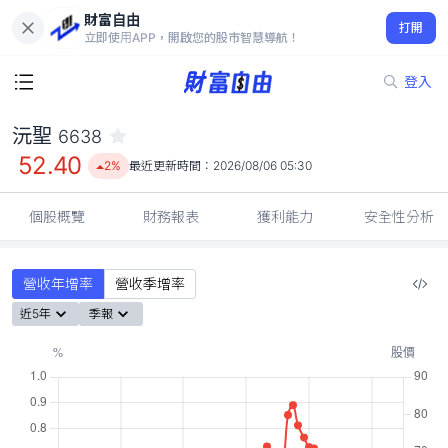
財富自由
沅聖 6638
打開
52.40
2%
立即使用APP，開啟您的股市智慧導航！
登入
沅聖
6638
52.40
2%
最近更新時間：
2026/08/06 05:30
個股概覽
財務報表
獲利能力
安全性分析
營收年增率
營收季增率
近5年
季報