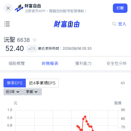
財富自由
沅聖 6638
打開
52.40
0%
立即使用APP，開啟您的股市智慧導航！
登入
沅聖
6638
52.40
0%
最近更新時間：
2026/08/06 05:30
個股概覽
財務報表
獲利能力
安全性分析
單季EPS
近4季累積EPS
近5年
季報