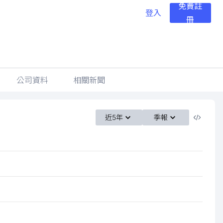
免費註
登入
冊
公司資料
相關新聞
近5年
季報