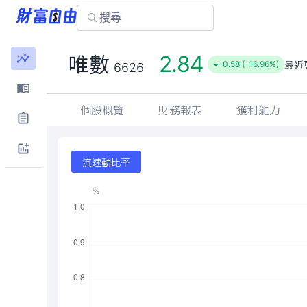
2.84
唯數
最近
-0.58 (-16.96%)
6626
個股概覽
財務報表
獲利能力
流速動比率