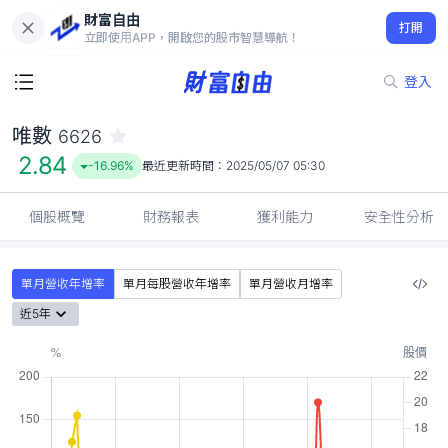
財富自由
唯數 6626
打開
2.84
-16.96%
立即使用APP，開啟您的股市智慧導航！
登入
唯數
6626
2.84
-16.96%
最近更新時間：
2025/05/07 05:30
個股概覽
財務報表
獲利能力
安全性分析
單月營收年增率
單月每股營收年增率
單月營收月增率
近5年