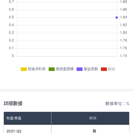
稅後淨利率
總資產週轉
權益乘數
ROE
詳細數據
數據單位：%
ROE
年度/季度
2021-Q2
無