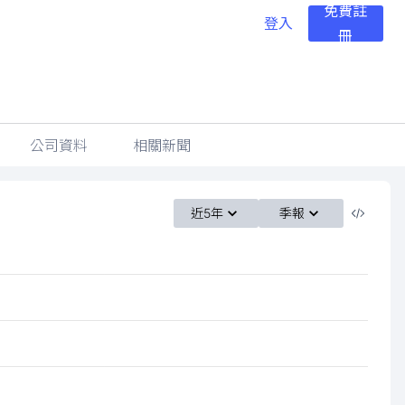
免費註
登入
冊
公司資料
相關新聞
近5年
季報